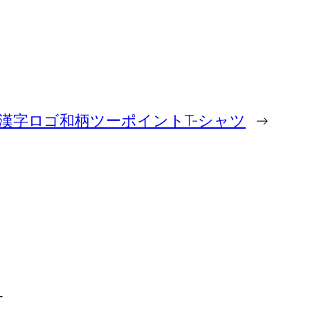
漢字ロゴ和柄ツーポイントT-シャツ
→
す