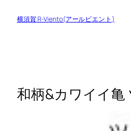
内
容
横須賀 R-Viento(アールビエント)
を
ス
キ
ッ
プ
和柄&カワイイ亀 